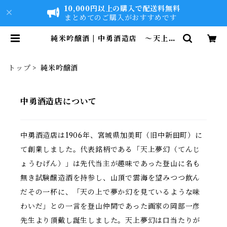
10,000円以上の購入で配送料無料
まとめてのご購入がおすすめです
純米吟醸酒 | 中勇酒造店 ～天上夢
幻（てんじょうむげん）～
トップ
純米吟醸酒
中勇酒造店について
中勇酒造店は1906年、宮城県加美町（旧中新田町）に
て創業しました。代表銘柄である「天上夢幻（てんじ
ょうむげん）」は先代当主が趣味であった登山に名も
無き試験醸造酒を持参し、山頂で雲海を望みつつ飲ん
だその一杯に、「天の上で夢か幻を見ているような味
わいだ」との一言を登山仲間であった画家の岡部一彦
先生より頂戴し誕生しました。天上夢幻は口当たりが