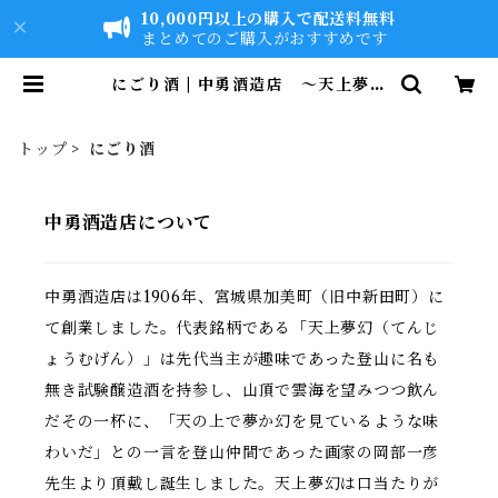
10,000円以上の購入で配送料無料
まとめてのご購入がおすすめです
にごり酒 | 中勇酒造店 ～天上夢幻
（てんじょうむげん）～
トップ
にごり酒
中勇酒造店について
中勇酒造店は1906年、宮城県加美町（旧中新田町）に
て創業しました。代表銘柄である「天上夢幻（てんじ
ょうむげん）」は先代当主が趣味であった登山に名も
無き試験醸造酒を持参し、山頂で雲海を望みつつ飲ん
だその一杯に、「天の上で夢か幻を見ているような味
わいだ」との一言を登山仲間であった画家の岡部一彦
先生より頂戴し誕生しました。天上夢幻は口当たりが